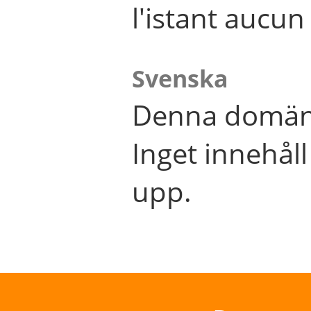
l'istant aucu
Svenska
Denna domän 
Inget innehål
upp.